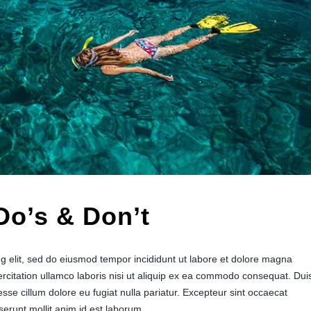
Do’s & Don’t
ng elit, sed do eiusmod tempor incididunt ut labore et dolore magna
rcitation ullamco laboris nisi ut aliquip ex ea commodo consequat. Dui
 esse cillum dolore eu fugiat nulla pariatur. Excepteur sint occaecat
eserunt mollit anim id est laborum.