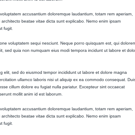
sit voluptatem accusantium doloremque laudantium, totam rem aperiam,
si architecto beatae vitae dicta sunt explicabo. Nemo enim ipsam
t fugit.
ione voluptatem sequi nesciunt. Neque porro quisquam est, qui dolore
elit, sed quia non numquam eius modi tempora incidunt ut labore et dol
ng elit, sed do eiusmod tempor incididunt ut labore et dolore magna
rcitation ullamco laboris nisi ut aliquip ex ea commodo consequat. Dui
 esse cillum dolore eu fugiat nulla pariatur. Excepteur sint occaecat
eserunt mollit anim id est laborum.
sit voluptatem accusantium doloremque laudantium, totam rem aperiam,
si architecto beatae vitae dicta sunt explicabo. Nemo enim ipsam
t fugit.